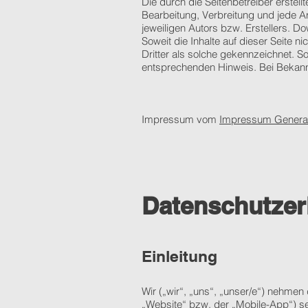
Die durch die Seitenbetreiber erstel
Bearbeitung, Verbreitung und jede A
jeweiligen Autors bzw. Erstellers. D
Soweit die Inhalte auf dieser Seite n
Dritter als solche gekennzeichnet. S
entsprechenden Hinweis. Bei Bekann
Impressum vom
Impressum Genera
Datenschutzer
Einleitung
Wir („wir“, „uns“, „unser/e“) nehme
„Website“ bzw. der „Mobile-App“) seh