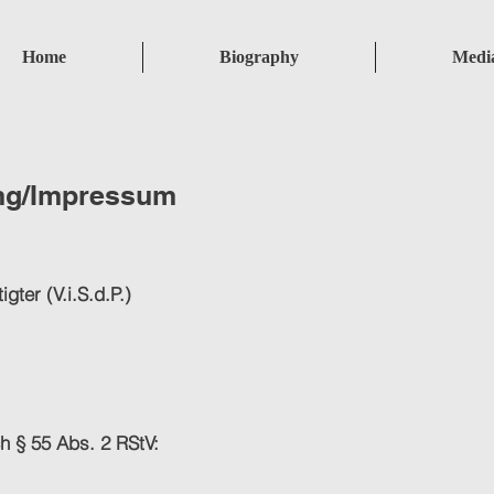
Home
Biography
Medi
ng/Impressum
gter (V.i.S.d.P.)
ch § 55 Abs. 2 RStV: