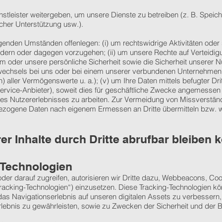
nstleister weitergeben, um unsere Dienste zu betreiben (z. B. Spei
ischer Unterstützung usw.).
genden Umständen offenlegen: (i) um rechtswidrige Aktivitäten oder 
ndern oder dagegen vorzugehen; (ii) um unsere Rechte auf Verteid
um oder unsere persönliche Sicherheit sowie die Sicherheit unserer Nu
ollwechsels bei uns oder bei einem unserer verbundenen Unternehm
 aller Vermögenswerte u. a.); (v) um Ihre Daten mittels befugter Dri
ervice-Anbieter), soweit dies für geschäftliche Zwecke angemessen is
s Nutzererlebnisses zu arbeiten. Zur Vermeidung von Missverstän
bezogene Daten nach eigenem Ermessen an Dritte übermitteln bzw. w
er Inhalte durch Dritte abrufbar bleiben 
 Technologien
er darauf zugreifen, autorisieren wir Dritte dazu, Webbeacons, Cook
racking-Technologien“) einzusetzen. Diese Tracking-Technologien kön
as Navigationserlebnis auf unseren digitalen Assets zu verbessern
ebnis zu gewährleisten, sowie zu Zwecken der Sicherheit und der B