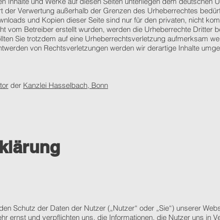
lten Inhalte und Werke auf diesen Seiten unterliegen dem deutschen Ur
rt der Verwertung außerhalb der Grenzen des Urheberrechtes bedür
ownloads und Kopien dieser Seite sind nur für den privaten, nicht ko
icht vom Betreiber erstellt wurden, werden die Urheberrechte Dritter
ollten Sie trotzdem auf eine Urheberrechtsverletzung aufmerksam wer
twerden von Rechtsverletzungen werden wir derartige Inhalte umge
tor
der
Kanzlei Hasselbach, Bonn
klärung
n den Schutz der Daten der Nutzer („Nutzer“ oder „Sie“) unserer Web
r ernst und verpflichten uns, die Informationen, die Nutzer uns in 